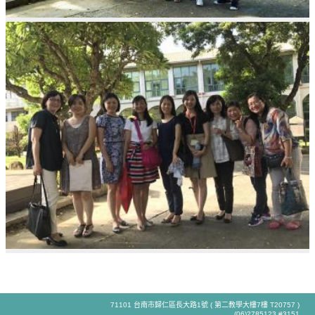
71101 台南市歸仁區長大路1號 ( 第二教學大樓7樓 T20757 )
(06)2785123 #3151