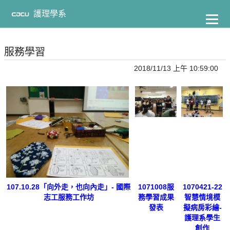
到
主
護理學系
要
內
容
服務學習
2018/11/13 上午 10:59:00
107.10.28「向外走，也向內走」- 國際
1071008服
1070421-22
志工服務工作坊
務學習成果
智慧情境模
發表
擬病房彩繪-
護理系學生
創作