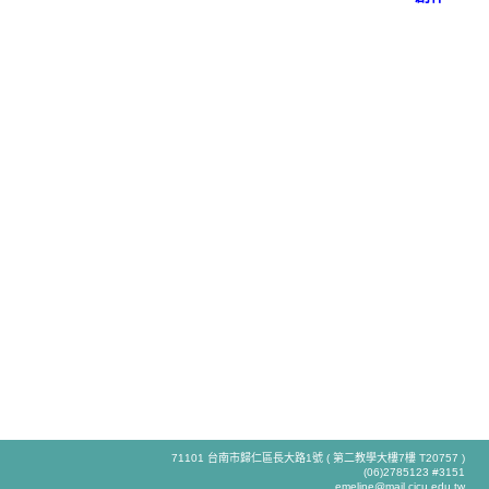
71101 台南市歸仁區長大路1號 ( 第二教學大樓7樓 T20757 )
(06)2785123 #3151
emeline@mail.cjcu.edu.tw