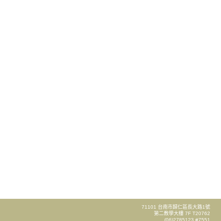
71101 台南市歸仁區長大路1號
第二教學大樓 7F T20762
(06)2785123 #7551