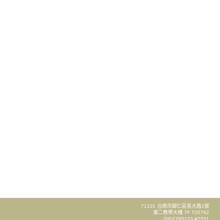
71101 台南市歸仁區長大路1號
第二教學大樓 7F T20762
(06)2785123 #7551