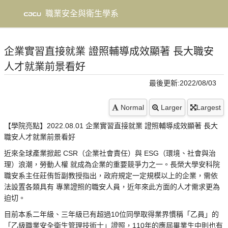
到
主
職業安全與衛生學系
要
內
容
企業實習直接就業 證照輔導成效顯著 長大職安
人才就業前景看好
最後更新:2022/08/03
Normal
Larger
Largest
【學院亮點】2022.08.01 企業實習直接就業 證照輔導成效顯著 長大
職安人才就業前景看好
近來全球產業掀起 CSR（企業社會責任）與 ESG（環境、社會與治
理）浪潮，勞動人權 就成為企業的重要競爭力之一。長榮大學安科院
職安系主任莊侑哲副教授指出，政府規定一定規模以上的企業，需依
法設置各類具有 專業證照的職安人員，近年來此方面的人才需求更為
迫切。
目前本系二年級、三年級已有超過10位同學取得業界慣稱「乙員」的
「乙級職業安全衛生管理技術士」證照，110年的應屆畢業生中則也有