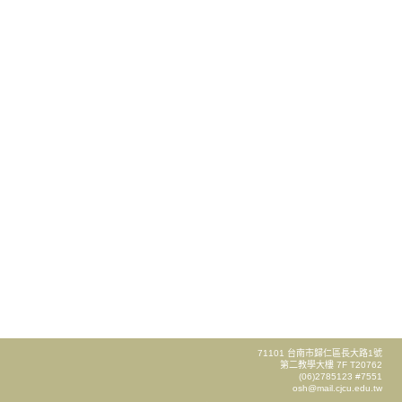
71101 台南市歸仁區長大路1號
第二教學大樓 7F T20762
(06)2785123 #7551
osh@mail.cjcu.edu.tw