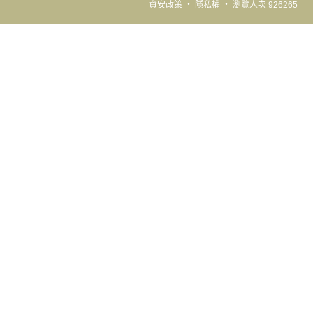
資安政策
‧
隱私權
‧
瀏覽人次 926265