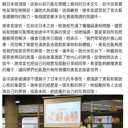
驗日本居酒屋，這些以前只能在媒體上看到的日本文化，如今卻真實
地呈現在她眼前，讓她大為感動。這個暑假，謝幸宜感受到了宮古藍
島國獨特的魅力，每個感官都沐浴在異國情調的氛圍中。
謝幸宜提到，在前往日本之前，她曾經充滿了種種疑慮和問題。儘管
這些問題可能導致旅途中不完美的情況，但她強調，要是等到所有問
題都得到解決，機會可能早已錯過。她表示，「我們常常過於擔心結
果，而忽略了需要充滿勇氣去面對新事物和新體驗」，勇氣也能夠激
發我們探索世界的熱情。她分享，幾年前，她也坐在台下，聆聽其他
探索者帶回的故事，這些故事激起了她內心的熱情，促使她跨出去；
如今，謝幸宜也把自己的經歷及感動分享給同學，希望能夠散播勇氣
的種子，讓同學們也能激升無所畏懼的勇氣去探索世界。
這次探索者講座不僅展示了日本文化的多樣性，還強調了勇氣和開放
心態的重要性。謝幸宜的經歷是一個生動的例子，她鼓勵所有人去追
尋自己的夢想，探索未知，創造屬於自己的珍貴回憶。