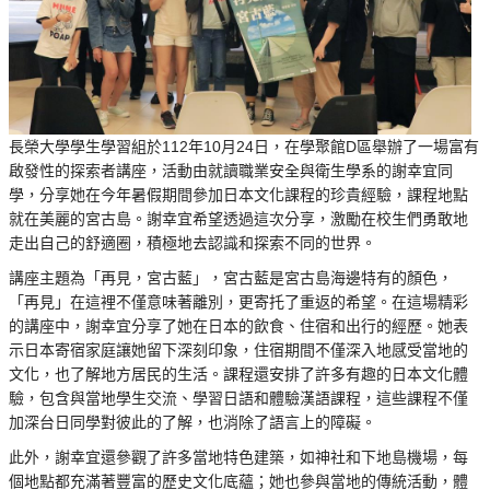
長榮大學學生學習組於112年10月24日，在學聚館D區舉辦了一場富有
啟發性的探索者講座，活動由就讀職業安全與衛生學系的謝幸宜同
學，分享她在今年暑假期間參加日本文化課程的珍貴經驗，課程地點
就在美麗的宮古島。謝幸宜希望透過這次分享，激勵在校生們勇敢地
走出自己的舒適圈，積極地去認識和探索不同的世界。
講座主題為「再見，宮古藍」，宮古藍是宮古島海邊特有的顏色，
「再見」在這裡不僅意味著離別，更寄托了重返的希望。在這場精彩
的講座中，謝幸宜分享了她在日本的飲食、住宿和出行的經歷。她表
示日本寄宿家庭讓她留下深刻印象，住宿期間不僅深入地感受當地的
文化，也了解地方居民的生活。課程還安排了許多有趣的日本文化體
驗，包含與當地學生交流、學習日語和體驗漢語課程，這些課程不僅
加深台日同學對彼此的了解，也消除了語言上的障礙。
此外，謝幸宜還參觀了許多當地特色建築，如神社和下地島機場，每
個地點都充滿著豐富的歷史文化底蘊；她也參與當地的傳統活動，體