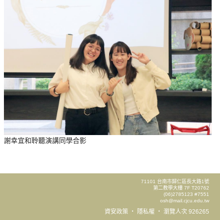
謝幸宜和聆聽演講同學合影
71101 台南市歸仁區長大路1號
第二教學大樓 7F T20762
(06)2785123 #7551
osh@mail.cjcu.edu.tw
資安政策
‧
隱私權
‧
瀏覽人次 926265