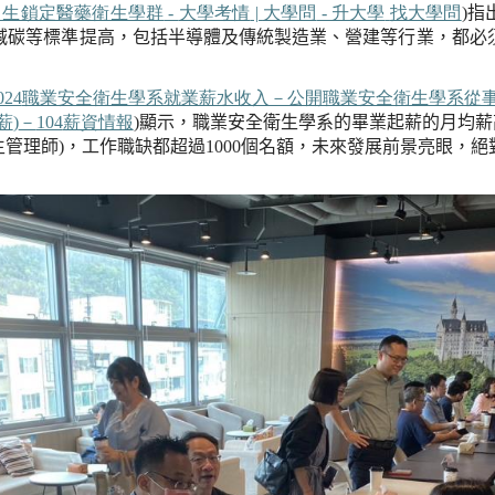
中生鎖定醫藥衛生學群
-
大學考情
|
大學問
-
升大學
找大學問
)
指
減碳等標準提高，包括半導體及傳統製造業、營建等行業，都必
024
職業安全衛生學系就業薪水收入－公開職業安全衛生學系從
薪
)
－
104
薪資情報
)
顯示，職業安全衛生學系的畢業起薪的月均薪
生管理師
)
，工作職缺都超過
1000
個名額
，
未來發展前景亮眼
，
絕