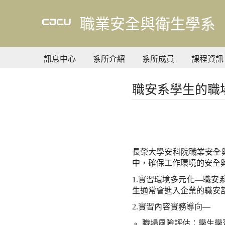
到
主
職業安全與衛生學系
要
內
容
訊息中心
系所介紹
系所成員
課程資訊
職安系學生的職
長榮大學安科院職業安全
中，確保工作環境的安全
1.
實習環境多元化
—
職安
生通常會進入企業的職安
2.
實習內容實務導向
—
職場風險評估：學生學