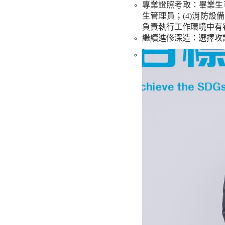
專業證照考取：畢業生
生管理員；
(4)
消防設備
負責執行工作環境中有
繼續進修深造：選擇攻