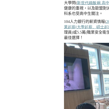
大學問
(
新世代鐵飯碗
高
健康的重視，以及歐盟對
科系也受高中生關注。
104
人力銀行的薪資情報
(
2
業起薪
(
大學起薪、碩士起
理員
)
或
5.5
萬
(
職業安全衛
最佳選擇
！