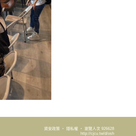
資安政策
‧
隱私權
‧
瀏覽人次 926628
http://cjcu.tw/d/osh