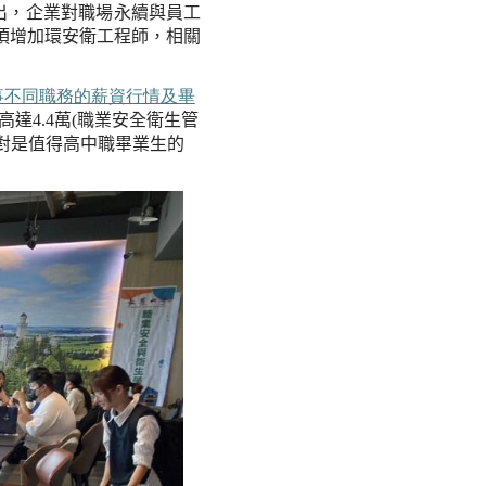
出，企業對職場永續與員工
須增加環安衛工程師，相關
事不同職務的薪資行情及畢
高達
4.4
萬
(
職業安全衛生管
對是值得高中職畢業生的