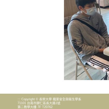
:::
Copyright © 長榮大學 職業安全與衛生學系
71101 台南市歸仁區長大路1號
第二教學大樓 7F T20762