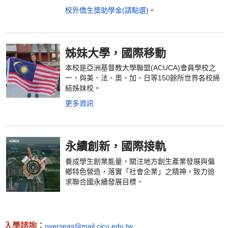
校外僑生獎助學金(請點選)
。
姊妹大學，國際移動
本校是亞洲基督教大學聯盟(ACUCA)會員學校之
一，與美、法、奧、加、日等150餘所世界各校締
結姊妹校。
更多資訊
永續創新，國際接軌
養成學生創業能量，
關注地方創生產業發展與偏
鄉特色營造，落實「社會企業」之精神，致力追
求聯合國永續發展目標。
入學諮詢：
overseas@mail.cjcu.edu.tw