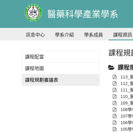
到
主
醫藥科學產業學系
要
內
容
訊息中心
學系介紹
學系成員
課程資訊
課程規
課程配當
課程
課程地圖
113
課程規劃審議表
112
111
110
109
108
107
106
105