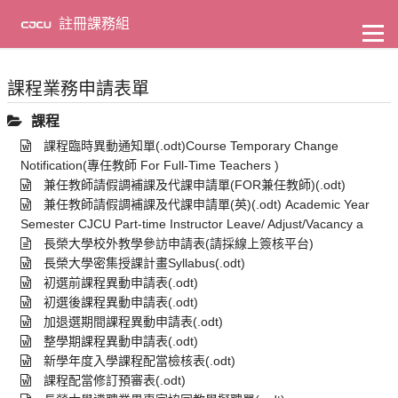
到
主
註冊課務組
要
內
容
課程業務申請表單
課程
課程臨時異動通知單(.odt)Course Temporary Change
Notification(專任教師 For Full-Time Teachers )
兼任教師請假調補課及代課申請單(FOR兼任教師)(.odt)
兼任教師請假調補課及代課申請單(英)(.odt) Academic Year
Semester CJCU Part-time Instructor Leave/ Adjust/Vacancy a
長榮大學校外教學參訪申請表(請採線上簽核平台)
長榮大學密集授課計畫Syllabus(.odt)
初選前課程異動申請表(.odt)
初選後課程異動申請表(.odt)
加退選期間課程異動申請表(.odt)
整學期課程異動申請表(.odt)
新學年度入學課程配當檢核表(.odt)
課程配當修訂預審表(.odt)