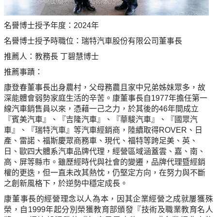
名譽博士授予年度：2024年
名譽博士授予時職位：
瑞特汽車股份有限公司董事長
推薦人：教務長 丁碧慧博士
推薦事蹟：
康登春董事長出身農村，父母務農且家中兄弟姊妹眾多，故
深能體會弱勢家庭生活的辛苦。康董事長自1977年擔任第一
線汽車銷售員以來，憑藉一己之力，於其後的46年間成立
『賓美汽車』、『吉隆汽車』、『華駿汽車』、『國眾汽
車』、『瑞特汽車』等汽車經銷商，陸續取得ROVER、日
產、雷諾、福斯慶眾商務車、現代、福特等跨足美、英、
日、歐四大體系汽車品牌代理，經營區域涵蓋雲、嘉、南、
高、屏等縣市。雖歷經時代與社會的變遷，品牌代理暨經銷
權的更迭，但一直未改其熱忱，仍堅定方向，在努力與不斷
之創新風格下，於逆勢中穩定成長。
康董事長的經營理念以人為本，因其企業經營之成就屢獲殊
榮，自1999年起分別榮獲教育部頒發『技術及職業教育名人