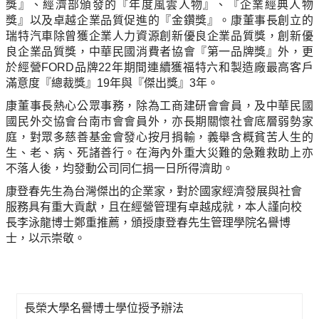
獎』、經濟部頒發的『年度風雲人物』、『企業經典人物
獎』以及卓越企業品質促進的『金鑽獎』。康董事長創立的
瑞特汽車除曾獲企業人力資源創新優良企業品質獎，創新優
良企業品質獎，中華民國消費者協會『第一品牌獎』外，更
於經營FORD品牌22年期間連續獲福特六和製造廠最高客戶
滿意度『總裁獎』19年與『傑出獎』3年。
康董事長熱心公眾事務，除為工商建研會會員，及中華民國
國民外交協會台南市會會員外，亦長期關懷社會底層弱勢家
庭，對眾多慈善基金會發心按月捐輸，義舉含概貧苦人生的
生、老、病、死諸善行。在海內外重大災難的急難救助上亦
不落人後，均發動公司同仁捐一日所得濟助。
康登春先生為台灣傑出的企業家，對於國家經濟發展與社會
服務具有重大貢獻，且在經營管理有卓越成就，本人謹向校
長李泳龍博士鄭重推薦，頒授康登春先生管理學院名譽博
士，以示崇敬。
長榮大學名譽博士學位授予辦法