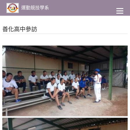
到
主
運動競技學系
要
內
容
善化高中參訪