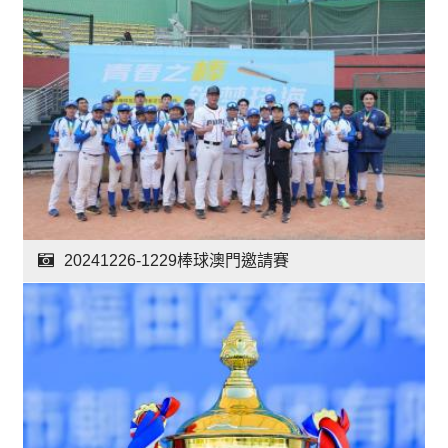
20241226-1229棒球澳門邀請賽