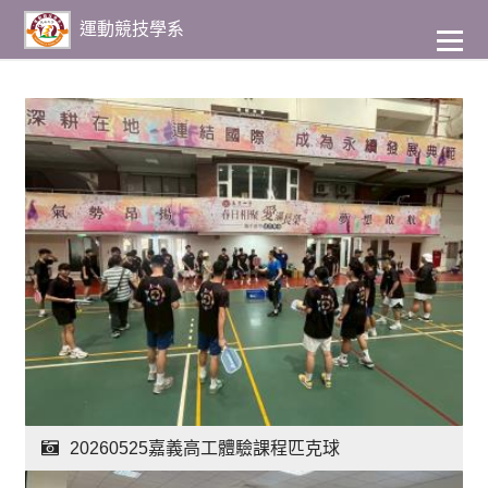
到
主
運動競技學系
要
內
容
20260525嘉義高工體驗課程匹克球