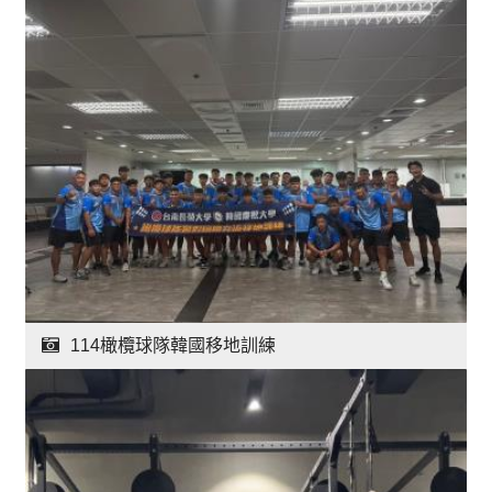
114橄欖球隊韓國移地訓練