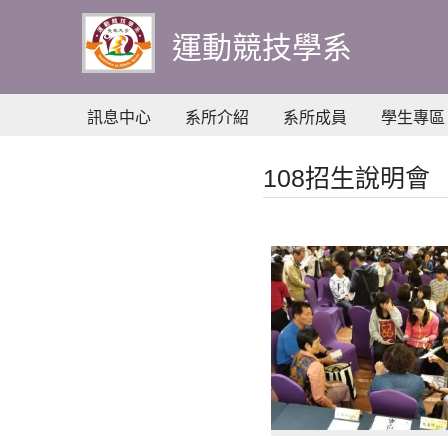
到
主
運動競技學系
要
內
容
訊息中心
系所介紹
系所成員
學生專區
108招生說明會