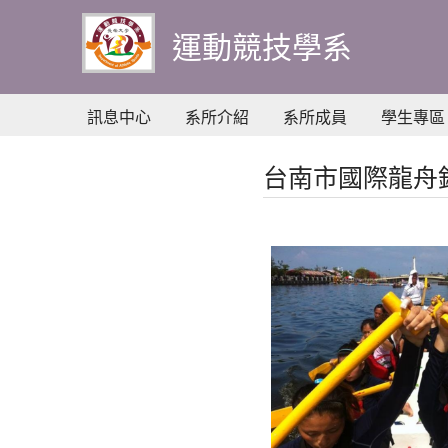
到
主
運動競技學系
要
內
容
訊息中心
系所介紹
系所成員
學生專區
台南市國際龍舟