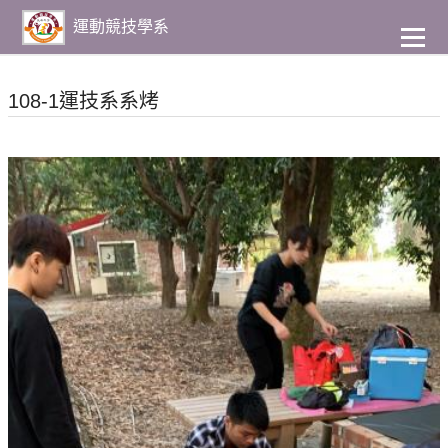
到
主
運動競技學系
要
內
容
108-1運技系系烤