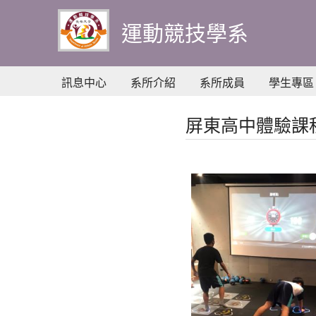
到
主
運動競技學系
要
內
容
訊息中心
系所介紹
系所成員
學生專區
屏東高中體驗課