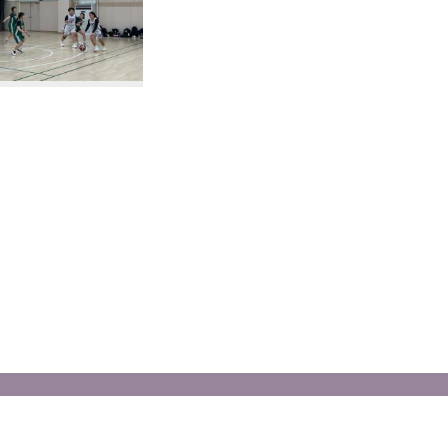
資安政策
‧
隱私權
‧
瀏覽人次 1188474
http://cjcu.tw/d/srm
後台管理