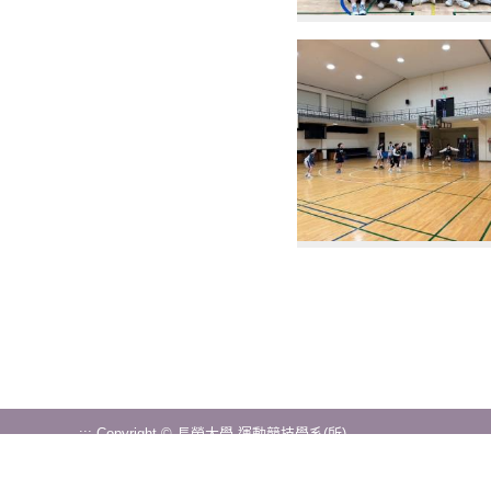
:::
Copyright © 長榮大學 運動競技學系(所)
71101 台南市歸仁區長大路1號 (第三教學大樓1樓 )
第三教學大樓 1F
電話
(06)2785123 #2451
傳真 (06)2785015