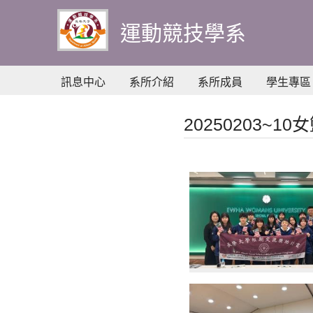
到
主
運動競技學系
要
內
容
訊息中心
系所介紹
系所成員
學生專區
20250203~