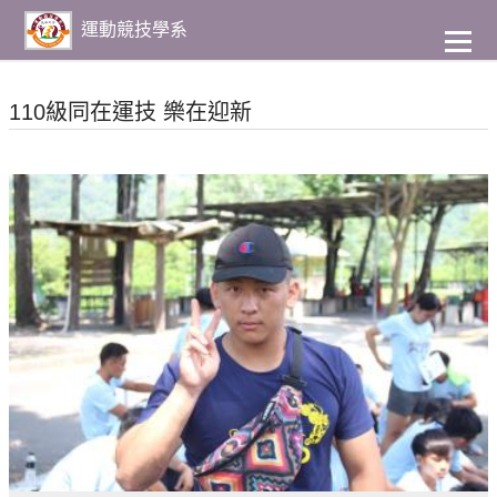
到
主
運動競技學系
要
內
容
110級同在運技 樂在迎新