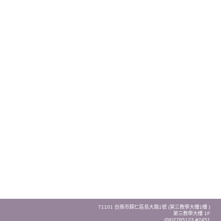
71101 台南市歸仁區長大路1號 (第三教學大樓1樓 )
第三教學大樓 1F
(06)2785123 #2451