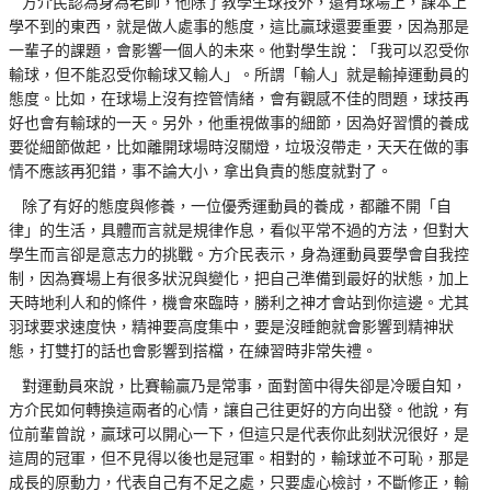
方介民認為身為老師，他除了教學生球技外，還有球場上，課本上
學不到的東西，就是做人處事的態度，這比贏球還要重要，因為那是
一輩子的課題，會影響一個人的未來。他對學生說：「我可以忍受你
輸球，但不能忍受你輸球又輸人」。所謂「輸人」就是輸掉運動員的
態度。比如，在球場上沒有控管情緒，會有觀感不佳的問題，球技再
好也會有輸球的一天。另外，他重視做事的細節，因為好習慣的養成
要從細節做起，比如離開球場時沒關燈，垃圾沒帶走，天天在做的事
情不應該再犯錯，事不論大小，拿出負責的態度就對了。
除了有好的態度與修養，一位優秀運動員的養成，都離不開「自
律」的生活，具體而言就是規律作息，看似平常不過的方法，但對大
學生而言卻是意志力的挑戰。方介民表示，身為運動員要學會自我控
制，因為賽場上有很多狀況與變化，把自己準備到最好的狀態，加上
天時地利人和的條件，機會來臨時，勝利之神才會站到你這邊。尤其
羽球要求速度快，精神要高度集中，要是沒睡飽就會影響到精神狀
態，打雙打的話也會影響到搭檔，在練習時非常失禮。
對運動員來說，比賽輸贏乃是常事，面對箇中得失卻是冷暖自知，
方介民如何轉換這兩者的心情，讓自己往更好的方向出發。他說，有
位前輩曾說，贏球可以開心一下，但這只是代表你此刻狀況很好，是
這周的冠軍，但不見得以後也是冠軍。相對的，輸球並不可恥，那是
成長的原動力，代表自己有不足之處，只要虛心檢討，不斷修正，輸