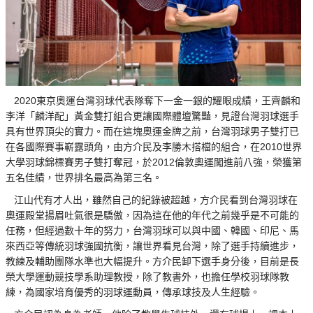
2020東京奧運台灣羽球代表隊奪下一金一銀的耀眼成績，王齊麟和
李洋「麟洋配」黃金雙打組合更讓國際體壇驚豔，見證台灣羽球選手
具有世界頂尖的實力。而在這塊奧運金牌之前，台灣羽球男子雙打已
在各國際賽事嶄露頭角，由方介民及李勝木搭檔的組合，在2010世界
大學羽球錦標賽男子雙打奪冠，於2012倫敦奧運闖進前八強，榮獲第
五名佳績，世界排名最高為第三名。
江山代有才人出，雖然自己的紀錄被超越，方介民看到台灣羽球在
奧運殿堂揚眉吐氣很是驕傲，因為這在他的年代之前幾乎是不可能的
任務，但經過數十年的努力，台灣羽球可以與中國、韓國、印尼、馬
來西亞等傳統羽球強國抗衡，讓世界看見台灣，除了選手持續進步，
教練及輔助團隊水準也大幅提升。方介民卸下選手身分後，目前是長
榮大學運動競技學系助理教授，除了教書外，也擔任學校羽球隊教
練，為國家培育優秀的羽球運動員，傳承球技及人生經驗。