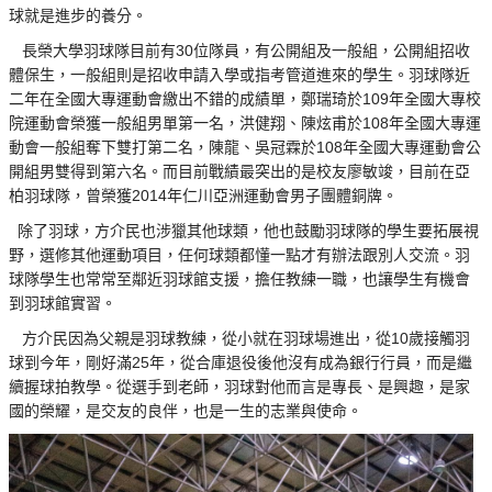
球就是進步的養分。
長榮大學羽球隊目前有30位隊員，有公開組及一般組，公開組招收
體保生，一般組則是招收申請入學或指考管道進來的學生。羽球隊近
二年在全國大專運動會繳出不錯的成績單，鄭瑞琦於109年全國大專校
院運動會榮獲一般組男單第一名，洪健翔、陳炫甫於108年全國大專運
動會一般組奪下雙打第二名，陳龍、吳冠霖於108年全國大專運動會公
開組男雙得到第六名。而目前戰績最突出的是校友廖敏竣，目前在亞
柏羽球隊，曾榮獲2014年仁川亞洲運動會男子團體銅牌。
除了羽球，方介民也涉獵其他球類，他也鼓勵羽球隊的學生要拓展視
野，選修其他運動項目，任何球類都懂一點才有辦法跟別人交流。羽
球隊學生也常常至鄰近羽球館支援，擔任教練一職，也讓學生有機會
到羽球館實習。
方介民因為父親是羽球教練，從小就在羽球場進出，從10歲接觸羽
球到今年，剛好滿25年，從合庫退役後他沒有成為銀行行員，而是繼
續握球拍教學。從選手到老師，羽球對他而言是專長、是興趣，是家
國的榮耀，是交友的良伴，也是一生的志業與使命。