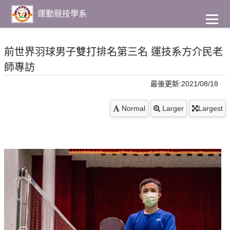
到
主
運動競技學系
要
內
容
前世界羽球男子雙打排名第三名 運技系方介民老
師專訪
最後更新:2021/08/18
Normal
Larger
Largest