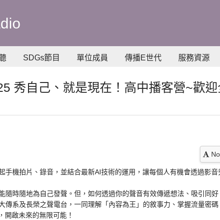
dio
聽
SDGs節目
單位成員
傳播E世代
服務資源
25 秀自己、就是現在！高中播客營~歡
No
起手機拍片、錄音，並結合最新AI技術的運用，讓每個人有機會透過影音
能隨時隨地為自己發聲。但，如何透過你的聲音有效傳遞想法、吸引同好
大傳系及長榮之聲電台，一同理解「內容為王」的敘事力、掌握流量密碼
過程，開啟未來的無限可能！