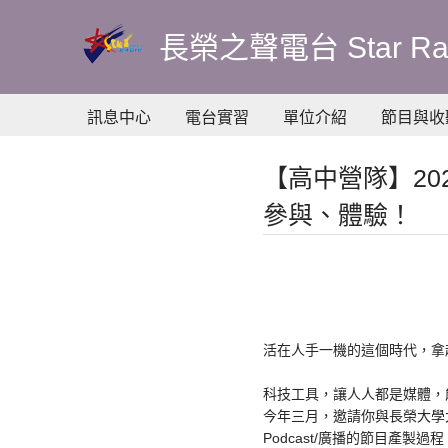
到
主
長榮之聲電台 Star Ra
要
內
容
訊息中心
電台實習
單位介紹
節目與收
【高中營隊】20
參與、體驗！
活在人手一機的這個時代，拿
科技工具，讓人人都是媒體，
今年三月，邀請你與長榮大學
Podcast/廣播的節目產製