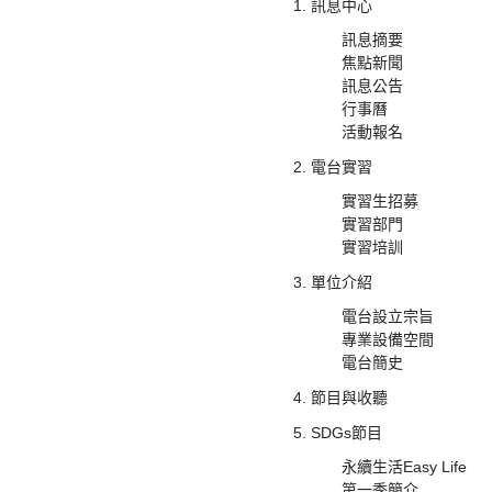
訊息中心
訊息摘要
焦點新聞
訊息公告
行事曆
活動報名
電台實習
實習生招募
實習部門
實習培訓
單位介紹
電台設立宗旨
專業設備空間
電台簡史
節目與收聽
SDGs節目
永續生活Easy Life
第一季簡介