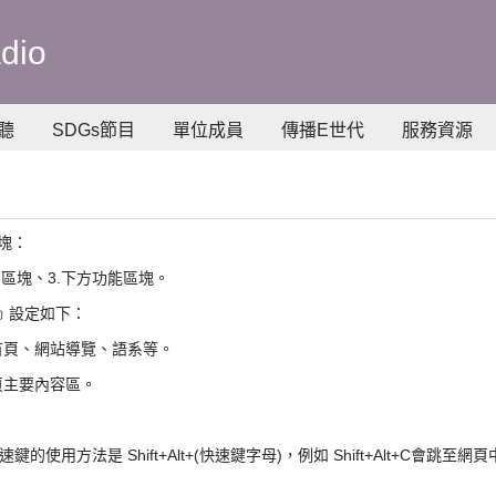
dio
聽
SDGs節目
單位成員
傳播E世代
服務資源
塊：
內容區塊、3.下方功能區塊。
y﹞設定如下：
括首頁、網站導覽、語系等。
本頁主要內容區。
速鍵的使用方法是 Shift+Alt+(快速鍵字母)，例如 Shift+Alt+C會跳