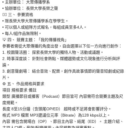
• 主辦單位： 大眾傳播學系
• 協辦單位： 長榮大學長榮之聲
🙋‍♀️ 三、 參賽資格
• 限長榮大學大眾傳播學系在學學生。
• 可以個人或組隊方式報名，每組成員至多4人。
• 每人/組作品無限制。
💡 四、 競賽主題：「我的傳播視角」
參賽者需從大眾傳播的角度出發，自由選擇以下任一方向進行創作：
1. 校園聲活圈： 探索長榮大學的獨特人物、活動或議題。
2. 時事深度談： 針對社會熱點、媒體趨勢或文化現象進行分析與評
論。
3. 創意聲劇場： 結合音效、配樂，創作具故事情節的聲音短劇或紀錄
片。
⚙️ 五、 作品規格與要求
項目 規格要求 備註
類型 廣播節目或播客（Podcast）節目皆可 內容需符合競賽主題及尺
度規範。
長度 8至15分鐘（含頭尾OP/ED） 超時或不足將會影響評分。
格式 MP3 檔案 MP3建議位元率（Bitrate）為128 kbps以上。
內容 需包含開場白（OP）、節目主內容、結尾（ED）。 主題介紹、
主持人口條、音效/配樂運用、內容規劃為評審重點。