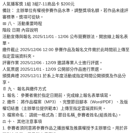
人氣播客獎 1組 3組7-11商品卡 $200元
備註： 主辦單位有權視參賽作品水準，調整獎項名額，若作品未達評
審標準，獎項可從缺。
📅 八、 活動重要時程
階段 日期 內容說明
活動宣傳與報名 2025/11/01 - 12/06 公布競賽辦法，開放線上報名表
單。
繳件截止 2025/12/06 12:00 參賽作品及報名文件需於此時間前上傳至
指定雲端資料夾。
評審作業 2025/12/06 - 12/09 邀請專業人士進行評選。
人氣票選 2025/11/01 - 12/09 公開部分作品進行票選。
頒獎典禮 2025/12/11 於系上年度活動或指定時間公開頒獎及作品分
享。
📄 九、 報名與繳件方式
1. 報名： 參賽者需於指定日期前，完成線上報名表單填寫。
2. 繳件： 將作品檔案（MP3）、完整節目腳本（Word/PDF）、及版
權切結書（主辦單位提供範本）上傳至指定雲端資料夾。
3. 檔案命名： 請統一格式為：節目名稱_參賽者姓名(組長姓名)。
⚖️ 十、 其他注意事項
1. 參賽者須同意將參賽作品之播放權及推廣權授予主辦單位，用於非