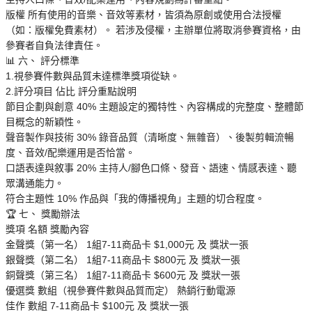
版權 所有使用的音樂、音效等素材，皆須為原創或使用合法授權
（如：版權免費素材）。 若涉及侵權，主辦單位將取消參賽資格，由
參賽者自負法律責任。
📊 六、 評分標準
1.視參賽件數與品質未達標準獎項從缺。
2.評分項目 佔比 評分重點說明
節目企劃與創意 40% 主題設定的獨特性、內容構成的完整度、整體節
目概念的新穎性。
聲音製作與技術 30% 錄音品質（清晰度、無雜音）、後製剪輯流暢
度、音效/配樂運用是否恰當。
口語表達與敘事 20% 主持人/腳色口條、發音、語速、情感表達、聽
眾溝通能力。
符合主題性 10% 作品與「我的傳播視角」主題的切合程度。
🏆 七、 獎勵辦法
獎項 名額 獎勵內容
金聲獎（第一名） 1組7-11商品卡 $1,000元 及 獎狀一張
銀聲獎（第二名） 1組7-11商品卡 $800元 及 獎狀一張
銅聲獎（第三名） 1組7-11商品卡 $600元 及 獎狀一張
優選獎 數組（視參賽件數與品質而定） 熱銷行動電源
佳作 數組 7-11商品卡 $100元 及 獎狀一張