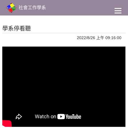
到
主
社會工作學系
要
內
容
學系停看聽
2022/8/26 上午 09:16:00