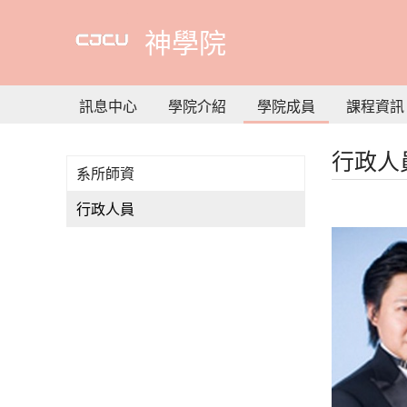
到
主
神學院
要
內
容
訊息中心
學院介紹
學院成員
課程資訊
行政人
系所師資
行政人員