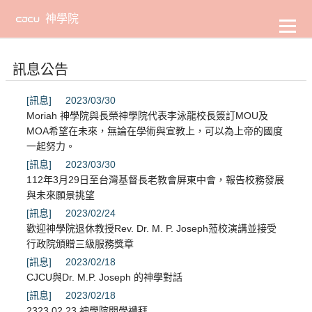
到
主
神學院
要
內
容
訊息公告
[訊息]
2023/03/30
Moriah 神學院與長榮神學院代表李泳龍校長簽訂MOU及
MOA希望在未來，無論在學術與宣教上，可以為上帝的國度
一起努力。
[訊息]
2023/03/30
112年3月29日至台灣基督長老教會屏東中會，報告校務發展
與未來願景挑望
[訊息]
2023/02/24
歡迎神學院退休教授Rev. Dr. M. P. Joseph蒞校演講並接受
行政院頒贈三級服務獎章
[訊息]
2023/02/18
CJCU與Dr. M.P. Joseph 的神學對話
[訊息]
2023/02/18
2323.02.23 神學院開學禮拜