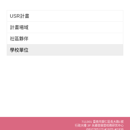
USR計畫
計畫場域
社區夥伴
學校單位
711301 臺南市歸仁區長大路1號
行政大樓 3F 永續發展暨校務研究中心
(06)2785123 #1935~#1936