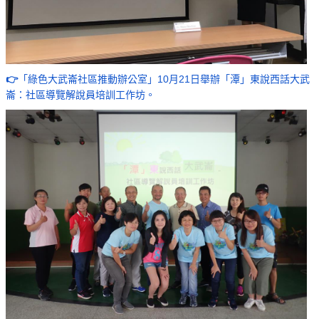
👉
「綠色大武崙社區推動辦公室」10月21日舉辦「潭」東說西話大武
崙：社區導覽解說員培訓工作坊。