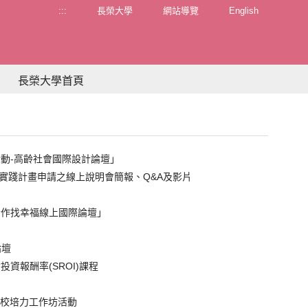
:::
長榮大學
網站導覽
English
長榮大學首頁
活動-高齡社會國際設計論壇」
任實踐計畫申請之線上說明會簡報、Q&A及影片
合作找幸福線上國際論壇」
論壇
資報酬率(SROI)課程
」跨校培力工作坊活動