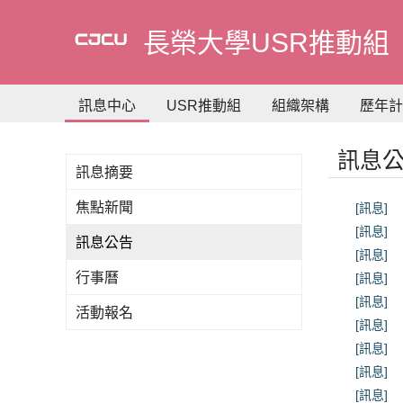
到
主
長榮大學USR推動組
要
內
容
訊息中心
USR推動組
組織架構
歷年計
訊息
訊息摘要
焦點新聞
[訊息]
[訊息]
訊息公告
[訊息]
行事曆
[訊息]
[訊息]
活動報名
[訊息]
[訊息]
[訊息]
[訊息]