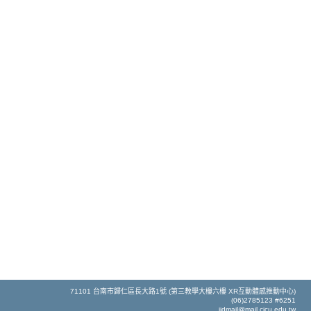
71101 台南市歸仁區長大路1號 (第三教學大樓六樓 XR互動體感推動中心)
(06)2785123 #6251
iidmail@mail.cjcu.edu.tw