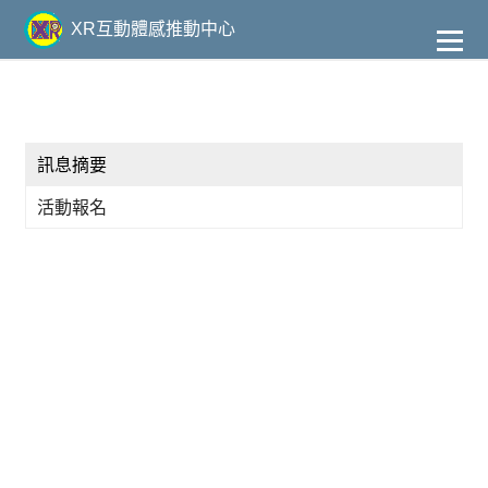
到
主
XR互動體感推動中心
要
內
容
訊息摘要
活動報名