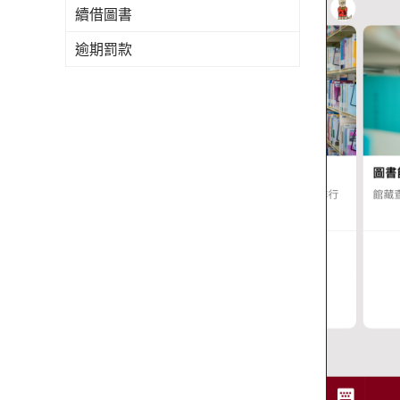
續借圖書
逾期罰款