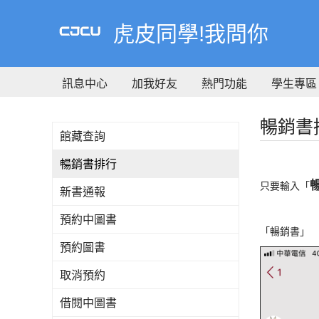
到
主
虎皮同學!我問你
要
內
容
訊息中心
加我好友
熱門功能
學生專區
暢銷書
館藏查詢
暢銷書排行
只要輸入「
新書通報
預約中圖書
「暢銷書」
預約圖書
取消預約
借閱中圖書