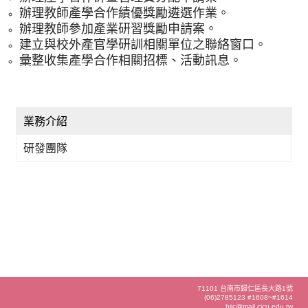
辦理教師產學合作績優獎勵遴選作業。
辦理教師參加產業研習獎勵申請案。
建立與校外產官學研訓相關單位之聯絡窗口。
彙整收集產學合作相關招標、活動訊息。
業務介紹
研發團隊
71101 台南市歸仁區長大路1號
(06)2785123 #1608~#1614
biic@mail.cjcu.edu.tw