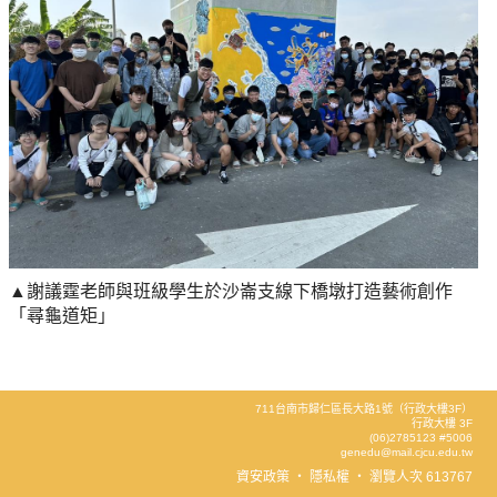
▲謝議霆老師與班級學生於沙崙支線下橋墩打造藝術創作
「尋龜道矩」
711台南市歸仁區長大路1號（行政大樓3F）
行政大樓 3F
(06)2785123 #5006
genedu@mail.cjcu.edu.tw
資安政策
‧
隱私權
‧
瀏覽人次 613767