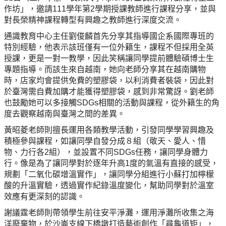
作坊」，邀請111學年第2學期授課教師進行課程分享，並與
對長榮精神課程轉型有興趣之教師進行深度交流。
通識教育中心主任劉俊麟首先分享其指導國企系國際專班的
特別經驗，他表示該班僅有一位外籍生，課程不但採用全英
授課，更是一對一教學，因此笑稱讓同學提前體驗碩博士生
專題指導。而該生來自越南，她向老師分享其在越南購物
時，店家均會提供免費的塑膠袋，以利消費者裝袋，因此對
於臺灣需自費加購才能獲得塑膠袋，感到非常驚訝。劉老師
也鼓勵她可以多接觸SDGs相關的活動與課程，從外籍生的角
度去觀察越南與臺灣之間的差異。
黃昭菱老師則擅長運用各類教學活動，引發同學學習興趣及
積極參與課程，如讓同學自發分成８組（敬天、愛人、惜
物、力行各2組），並設置不同SDGs任務，讓同學身體力
行。像是為了讓同學對於逐年升高1度的氣溫有直接的感受，
規劃「二氧化碳增溫實作」，讓同學分組進行小蘇打加檸檬
酸的升溫實驗，透過實作紀錄溫度變化，幫助同學對於溫室
效應有更深刻的認識。
謝議霆老師則帶領學生前往安平淨灘，運用淨灘所收集之海
洋廢棄物，於沙崙支線下橋墩打造藝術創作「尋龜道矩」，