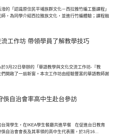
動活潑的「認識原住民平埔族群文化－西拉雅竹編工藝課程」
老師，為同學介紹西拉雅族文化，並進行竹編體驗；課程融
流工作坊 帶領學員了解教學技巧
於3月22日舉辦的「華語教學與文化交流工作坊-『教
生們開啟了一扇新窗。本次工作坊由經驗豐富的華語教師謝
狩俁自治會率高中生赴台參訪
台灣學生，在IKEA學生餐廳共進早餐 在促進台日教育
自治會會長及其率領的高中生代表團，於3月16...