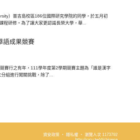
University）普吉島校區186位國際研究學院的同學，於五月初
課程研修。為了讓大家更認識長榮大學，華...
華語成果競賽
之有年，111學年度第2學期競賽主題為「誰是漢字
組進行闖關挑戰，除了...
資安政策
‧
隱私權
‧
瀏覽人次 1173792
http://cjcu.tw/d/chinese