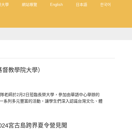
榮大學
網站導覽
English
日本語
한국어
繩基督教學院大學）
帶隊老師於2月2日蒞臨長榮大學，參加由華語中心舉辦的
透過一系列多元豐富的活動，讓學生們深入認識台灣文化、體
024宮古島跨界夏令營見聞