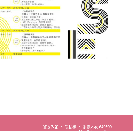
資安政策
‧
隱私權
‧
瀏覽人次 649590
http://cjcu.tw/d/coii