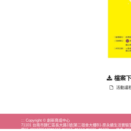
檔案
活動議
:::
Copyright © 創新育成中心
71101 台南市歸仁區長大路1號(第二宿舍大樓B1-原永續生活實驗室
電話
(06)2785123#1615.#1617~#1619.#1621~#1623
傳真 (06)