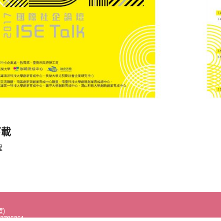
下載
程
)
2785261