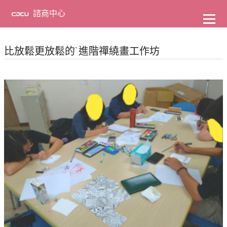
到
主
諮商中心
要
內
容
比放鬆更放鬆的˙進階禪繞畫工作坊