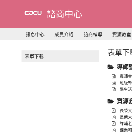
到
主
諮商中心
要
內
容
訊息中心
成員介紹
諮商輔導
資源教室
表單下
表單下載
導師
導師會議討
班級幹
學生活動費
資源
長榮大
長榮大
課輔老師
課業輔導