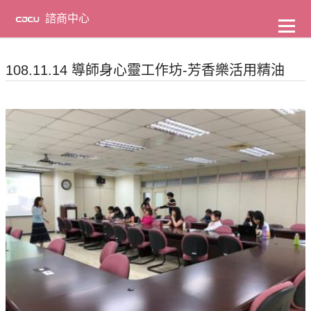
到
主
諮商中心
要
內
容
108.11.14 導師身心靈工作坊-芳香樂活用精油