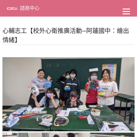
到
主
諮商中心
要
內
容
心輔志工【校外心衛推廣活動─阿蓮國中：繪出
情緒】