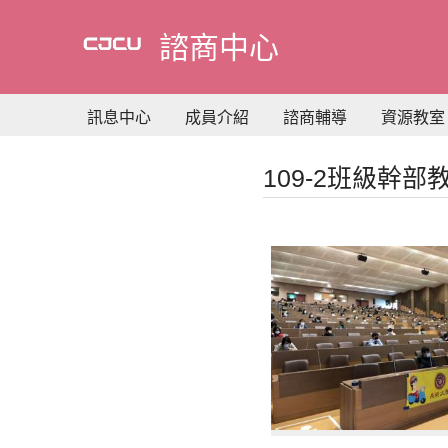
到
主
諮商中心
要
內
容
訊息中心
成員介紹
諮商輔導
資源教室
109-2班級幹部