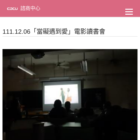
到
主
諮商中心
要
內
容
111.12.06「當礙遇到愛」電影讀書會