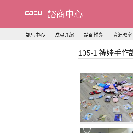
到
主
諮商中心
要
內
容
訊息中心
成員介紹
諮商輔導
資源教室
105-1 襪娃手作