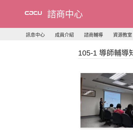
到
主
諮商中心
要
內
容
訊息中心
成員介紹
諮商輔導
資源教室
105-1 導師