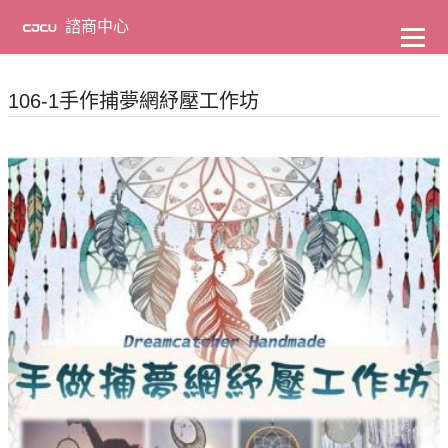
到
主
諮商中心
要
內
容
106-1手作捕夢網紓壓工作坊