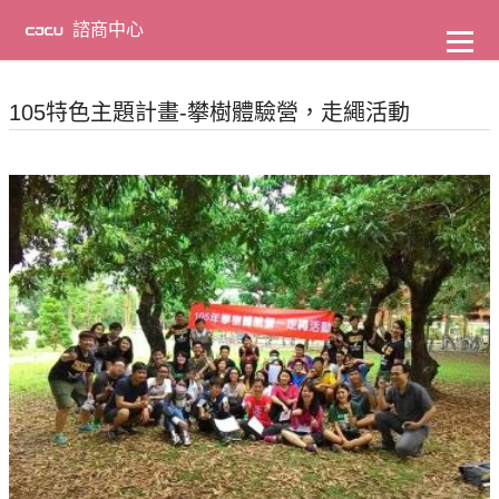
到
主
諮商中心
要
內
容
105特色主題計畫-攀樹體驗營，走繩活動