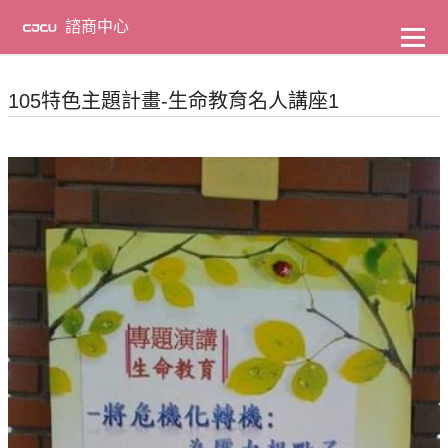
到
主
諮商中心
要
內
容
105特色主題計畫-生命教育名人講座1