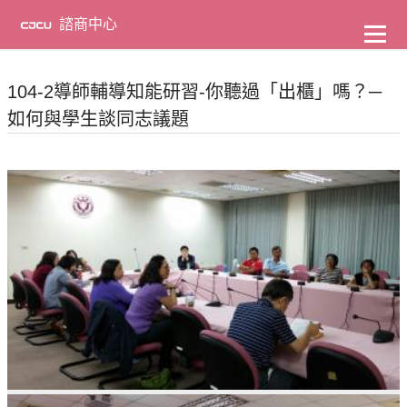
到
主
諮商中心
要
內
容
104-2導師輔導知能研習-你聽過「出櫃」嗎？─
如何與學生談同志議題