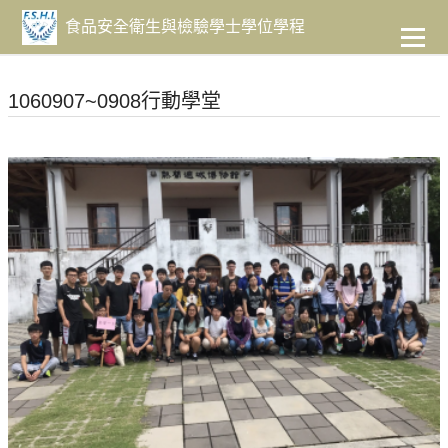
到
主
食品安全衛生與檢驗學士學位學程
要
內
容
1060907~0908行動學堂