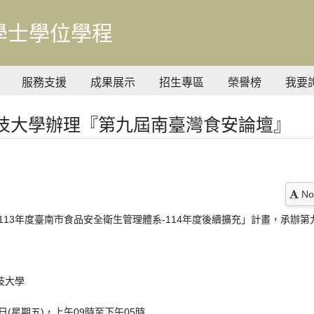
學士學位學程
服務支援
成果展示
招生專區
榮譽榜
我要
技大學辦理『第九屆南臺灣食安論壇』
No
13年度臺南市食品安全衛生管理體系-114年度後續擴充」計畫，承辦
技大學
日(星期五)，上午09時至下午05時